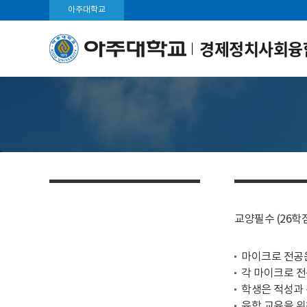
아주대학교
경제정치사회융
교양필수 (26학
마이크로 전공은
각 마이크로 전
학생은 적성과 
융합 교육을 위