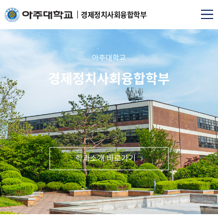
경제정치사회융합학부
아주대학교
경제정치사회융합학부
학과소개 바로가기