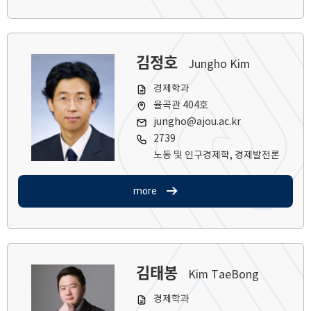
김정호
Jungho Kim
경제학과
율곡관 404호
jungho@ajou.ac.kr
2739
노동 및 인구경제학, 경제발전론
more
김태봉
Kim TaeBong
경제학과