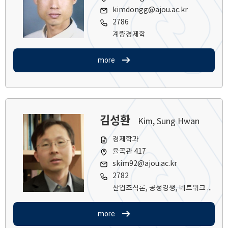
kimdongg@ajou.ac.kr
2786
계량경제학
more
김성환
Kim, Sung Hwan
경제학과
율곡관 417
skim92@ajou.ac.kr
2782
산업조직론, 공정경쟁, 네트워크 산업
more