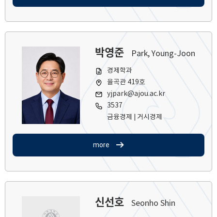
박영준
Park, Young-Joon
경제학과
율곡관 419호
yjpark@ajou.ac.kr
3537
금융경제 | 거시경제
more
신선호
Seonho Shin