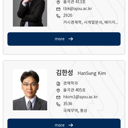
율곡관 413호
tbk@ajou.ac.kr
2920
거시경제학, 시계열분석, 베이지언통계
more
김한성
HanSung Kim
경제학과
율곡관 405호
hkim1@ajou.ac.kr
3536
국제무역, 통상
more