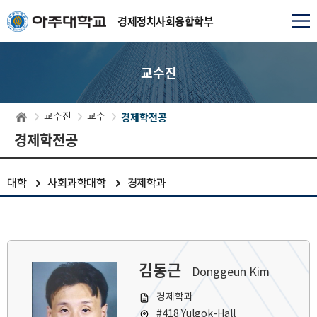
경제정치사회융합학부
교수진
경제학전공
교수진
교수
경제학전공
대학
사회과학대학
경제학과
김동근
Donggeun Kim
경제학과
#418 Yulgok-Hall